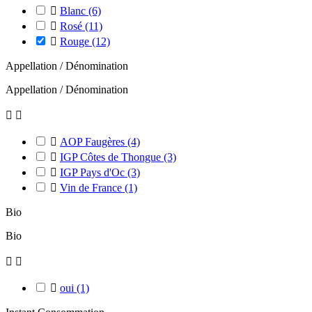

Blanc
(6)

Rosé
(11)

Rouge
(12)
Appellation / Dénomination
Appellation / Dénomination



AOP Faugères
(4)

IGP Côtes de Thongue
(3)

IGP Pays d'Oc
(3)

Vin de France
(1)
Bio
Bio



oui
(1)