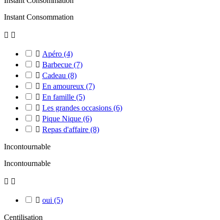
Instant Consommation
Instant Consommation



Apéro
(4)

Barbecue
(7)

Cadeau
(8)

En amoureux
(7)

En famille
(5)

Les grandes occasions
(6)

Pique Nique
(6)

Repas d'affaire
(8)
Incontournable
Incontournable



oui
(5)
Centilisation