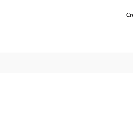
Cr
Vous pouvez vou
Abonnez-vous à notre newsletter
informations de 
« L