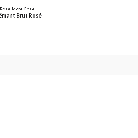
Rose Mont Rose
émant Brut Rosé
s désinscrire à tout moment. Vous trouverez pour cela nos
contact dans les conditions d'utilisation du site.
’abus d’alcool est dangereux pour la santé, à consommer avec modératio