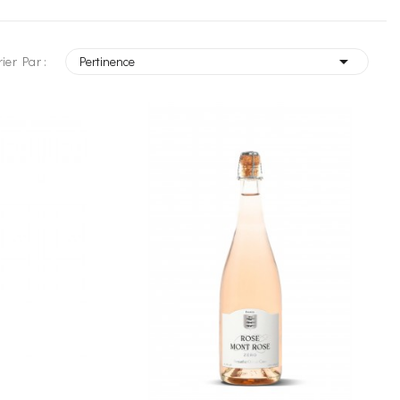

rier Par :
Pertinence