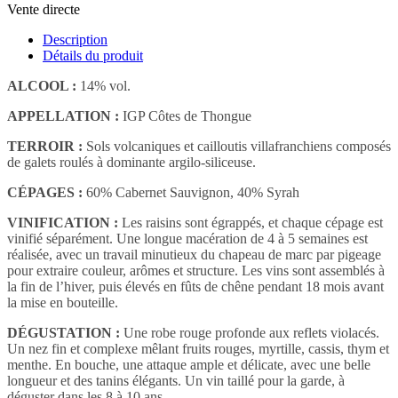
Vente directe
Description
Détails du produit
ALCOOL :
14% vol.
APPELLATION :
IGP Côtes de Thongue
TERROIR :
Sols volcaniques et cailloutis villafranchiens composés
de galets roulés à dominante argilo-siliceuse.
CÉPAGES :
60% Cabernet Sauvignon, 40% Syrah
VINIFICATION :
Les raisins sont égrappés, et chaque cépage est
vinifié séparément. Une longue macération de 4 à 5 semaines est
réalisée, avec un travail minutieux du chapeau de marc par pigeage
pour extraire couleur, arômes et structure. Les vins sont assemblés à
la fin de l’hiver, puis élevés en fûts de chêne pendant 18 mois avant
la mise en bouteille.
DÉGUSTATION :
Une robe rouge profonde aux reflets violacés.
Un nez fin et complexe mêlant fruits rouges, myrtille, cassis, thym et
menthe. En bouche, une attaque ample et délicate, avec une belle
longueur et des tanins élégants. Un vin taillé pour la garde, à
déguster dans les 8 à 10 ans.